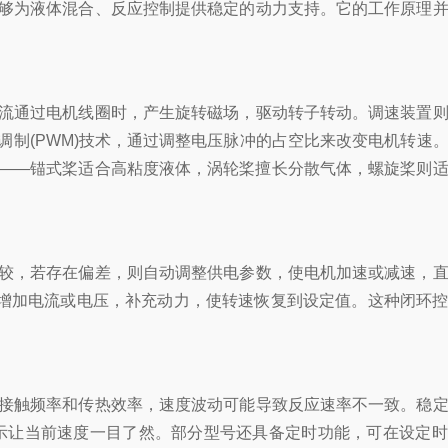
够为液体混合、反应控制提供稳定的动力支持。它的工作原理并
流通过电机线圈时，产生旋转磁场，驱动转子转动。调速装置则
制(PWM)技术，通过调整电压脉冲的占空比来改变电机转速
——锚式桨适合高粘度液体，涡轮桨擅长分散气体，螺旋桨则
较，若存在偏差，则自动调整供电参数，使电机加速或减速，直
即增加电流或电压，补充动力，使转速恢复到设定值。这种闭环
接触频率和传热效率，速度波动可能导致反应速率不一致。稳定
示让当前速度一目了然。部分型号还具备定时功能，可在设定时