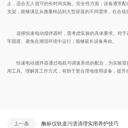
止，适合无人值守的长时间实验。安全性方面，设备通常配
支架，能够满足从微量样品到大型容器的不同需求，在合成
选择恒速电动搅拌器时，需考虑实验的具体要求。对于高
牢固度、避免在潮湿环境中运行，能够延长设备寿命。
恒速电动搅拌器通过电机与调速系统的配合，为实验室提
用工具。理解其工作方式，有助于更合理地使用设备，提升
上一条
酶标仪轨道污渍清理实用养护技巧