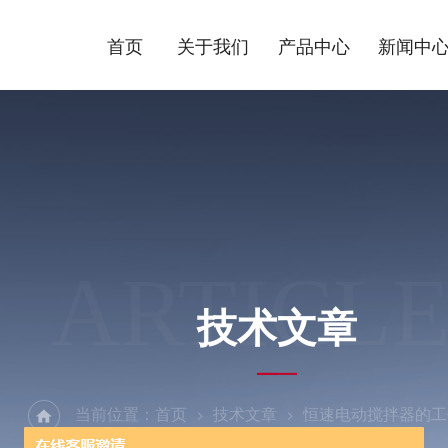
首页
关于我们
产品中心
新闻中
ARTICLE
技术文章
当前位置：
首页
技术文章
恒速电动搅拌器的工