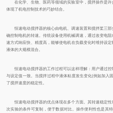
在化学、生物、医药等领域的实验室中，搅拌操作是许多
体现了机电控制技术的巧妙结合。
恒速电动搅拌器的核心由电机、调速装置和搅拌桨三部分
确控制电机的转速。传统设备使用机械调速，通过改变电阻
速方式响应快、精度高，能够使电机在负载变化时维持设定
液体的大规模混合。
恒速电动搅拌器的工作过程可以这样理解：用户通过控制
与设定值一致。当搅拌过程中液体粘度发生变化(例如加入
了搅拌速度的稳定性。
恒速电动搅拌器的优点体现在多个方面。其转速稳定性对
次实验的条件可复制，便于数据对比。操作便利性也是其