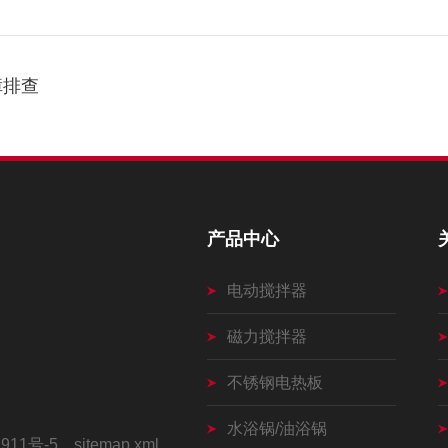
障排查
产品中心
电动搅拌器
磁力搅拌器
不锈钢电热板
水浴锅/油浴锅
911号-5
sitemap.xml