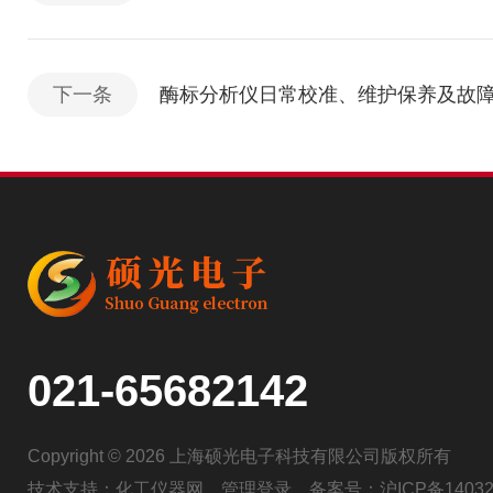
下一条
酶标分析仪日常校准、维护保养及故
021-65682142
Copyright © 2026 上海硕光电子科技有限公司版权所有
技术支持：
化工仪器网
管理登录
备案号：
沪ICP备14032