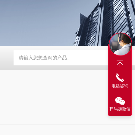
G-3039系列数显恒温测速电动搅拌器
TP-数显自动恒温不锈钢
电话咨询
扫码加微信