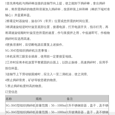
1
首先将电机与捣碎棒连接的连轴节向上提，使之能卸下捣碎棒，拿出捣碎
杯，将所需捣碎的物质和溶液加入捣碎杯，按原样装上杯和棒（棒的下端对准
轴心）并盖紧杯盖。
2
察看定时器旋钮，旋在
ON
（常开）位置或您所需的时间位置。
3
将调速旋钮逆时针旋至底部位置，接通电源，打开电源开关，指示灯亮，再
将调速旋钮顺时针旋至您所需的速度，作匀浆搅拌之用，中低速即可。作植物
捣碎时应选用高速。
4
更换溶液时，应切断电源后重复上述操作。
SG-3045
型组织捣碎机
注意事项：
1
本机采用三眼安全插座，使用前一定要接妥地线。
2
工作时应将本机放置平整紧固的台面上，以防止振移，高速捣碎时，应用手
按住杯盖。
3
连轴节上下滑动较困难时，应注入一至二滴机油，使之润滑。
4
禁止捣碎骨类，矿砂等较坚硬的物质。
5.
禁止捣碎粘度特高的物质。
订货信息
名称
规格
备注
SG-3045
型组织捣碎机
容量范围：
50—
1000ml
1
升不锈钢容器，盖子，及不锈钢刀
SG-3045
型组织捣碎机
容量范围：
50—
1000ml
1
升玻璃容器，盖子，及不锈钢刀片