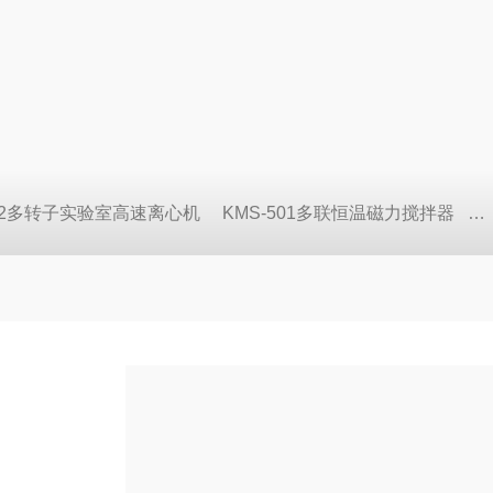
822多转子实验室高速离心机
KMS-501多联恒温磁力搅拌器
S