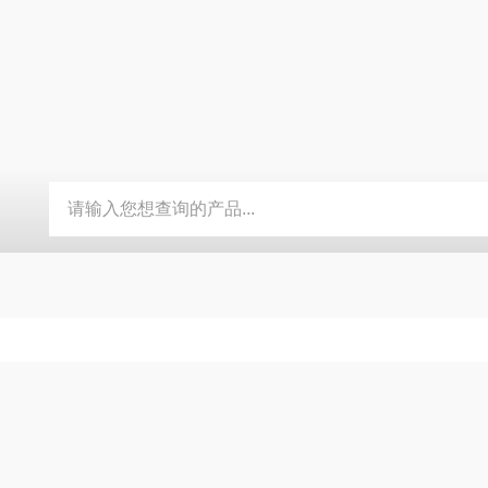
G-3039系列数显恒温测速电动搅拌器
TP-数显自动恒温不锈钢