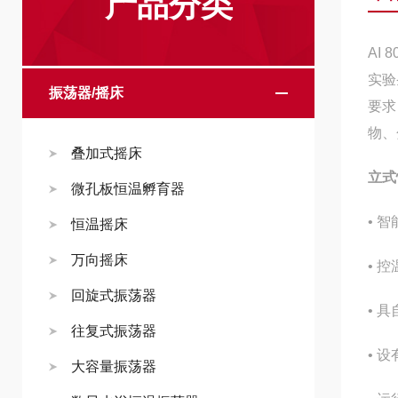
产品分类
AI 
实验
振荡器/摇床
要求
物、
叠加式摇床
立式
微孔板恒温孵育器
• 
恒温摇床
万向摇床
• 
回旋式振荡器
• 
往复式振荡器
• 
大容量振荡器