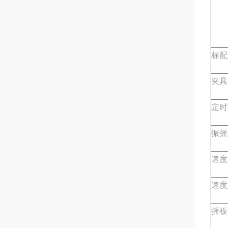
标配
夹具
定时
振摇
速度
速度
摇板