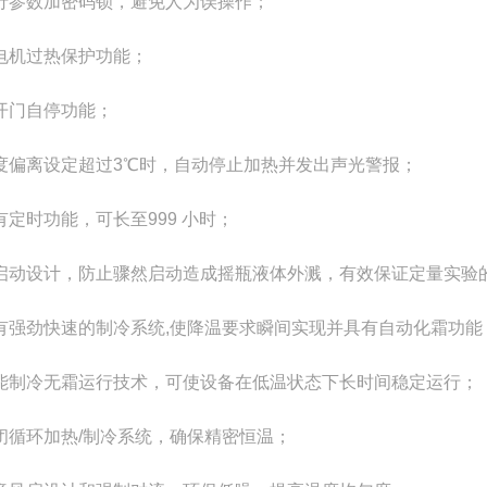
运行参数加密码锁，避免人为误操作；
具电机过热保护功能；
具开门自停功能；
温度偏离设定超过3℃时，自动停止加热并发出声光警报；
具有定时功能，可长至999 小时；
慢启动设计，防止骤然启动造成摇瓶液体外溅，有效保证定量实验
具有强劲快速的制冷系统,使降温要求瞬间实现并具有自动化霜功能
智能制冷无霜运行技术，可使设备在低温状态下长时间稳定运行；
封闭循环加热/制冷系统，确保精密恒温
；