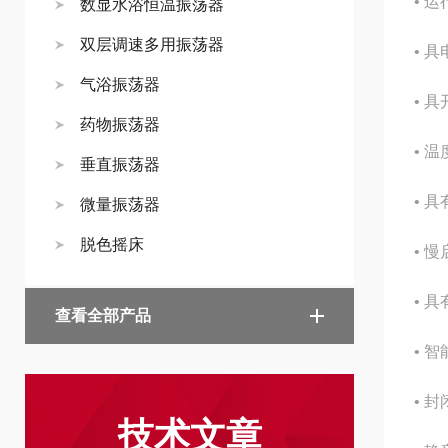
• 
数显水浴恒温振荡器
双层调速多用振荡器
• 
气浴振荡器
• 
药物振荡器
• 
垂直振荡器
• 
微量振荡器
脱色摇床
• 
• 
查看全部产品
• 
• 
技术文章