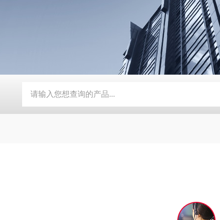
G-3039系列数显恒温测速电动搅拌器
TP-数显自动恒温不锈钢