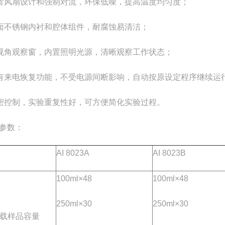
静音风扇设计和强制对流，环保低噪，提高温度均匀度；
镜面不锈钢内衬和腔体组件，耐腐蚀易清洁；
大视角观察窗，内置照明光源，清晰观察工作状态；
具有来电恢复功能，不受电源间断影响，自动按原设定程序继续运
密
控制，实验重复性好，可方便简化实验过程。
参数：
AI 8023A
AI 8023B
100ml×48
100ml×48
250ml×30
250ml×30
载样品容量