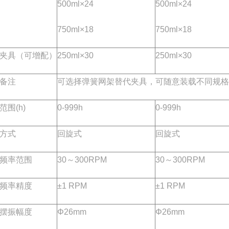
500ml×24
500ml×24
750ml×18
750ml×18
夹具（可增配）
250ml×30
250ml×30
备注
可选择弹簧网架替代夹具，可随意装载不同规格
范围(h)
0-999h
0-999h
方式
回旋式
回旋式
频率范围
30～300RPM
30～300RPM
频率精度
±1 RPM
±1 RPM
摆振幅度
Φ26mm
Φ26mm