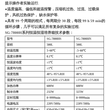
提示操作者实验运行
.
●温度偏高、偏低和超温报警，压缩机过热、过流、过载保
护，风机过热保护， 缺水保护等
.
●具有
99
个周期的程式，每周期分
30
段，每段
99 h 59 min
的
循环步骤，几乎可以满足所有复杂的实验过程
.
SG-7800H
系列
恒温恒湿培养箱
技术参数：
型号
SG-7800HS
SG-7800HN
容积
500L
500L
控温范围
5~60
℃
-5~60
℃
温度分辨率
0.1
℃
0.1
℃
恒温波动度
±
1
℃
±
1
℃
温度均匀性
±
1
℃
±
1
℃
湿度范围
40%~95%RH
40%~95%RH
湿度均匀性
±3%RH~±5%RH
±3%RH~±5%RH
加热功率
600W
600W
制冷功率
232W
325W
定时范围
0~9999min
0~9999min
电源电压
220V/50Hz
220V/50Hz
内胆尺寸（深
*
宽
*
高
mm
）
650x630x1200
650x630x1200