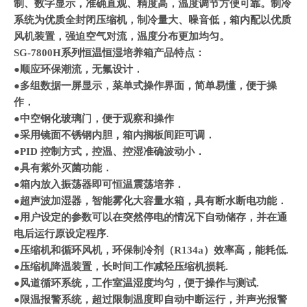
制、数字显示，准确直观、精度高，温度调节方便可靠。制冷
系统为优质全封闭压缩机，制冷量大、噪音低，箱内配以优质
风机装置，强迫空气对流，温度分布更加均匀。
SG-7800H
系列
恒温恒湿培养箱
产品特点：
●顺应环保潮流，无氟设计．
●多组数据一屏显示，菜单式操作界面，简单易懂，便于操
作．
●中空钢化玻璃门，便于观察和操作
●采用镜面不锈钢内胆，箱内搁板间距可调．
●
PID
控制方式，控温、控湿准确波动小．
●具有紫外灭菌功能．
●箱内放入振荡器即可恒温震荡培养．
●超声波加湿器，智能雾化大容量水箱，具有断水断电功能．
●用户设定的参数可以在突然停电的情况下自动储存，并在通
电后运行原设定程序
.
●压缩机和循环风机，环保制冷剂（
R134a
）效率高，能耗低
.
●压缩机降温装置，长时间工作减轻压缩机损耗
.
●风道循环系统，工作室温湿度均匀，便于操作与测试
.
●限温报警系统，超过限制温度即自动中断运行，并声光报警