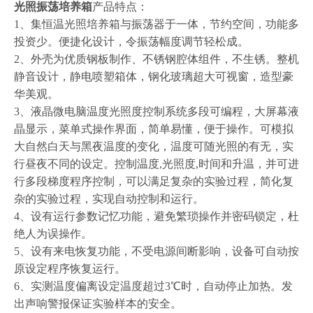
光照振荡培养箱
产品特点：
1
、集恒温光照培养箱与振荡器于一体，节约空间，功能多
投资少。便捷化设计，令振荡幅度调节轻松成。
2
、外壳为优质钢板制作、不锈钢腔体组件，不生锈。整机
静音设计，静电喷塑箱体，钢化玻璃超大可视窗，造型豪
华美观。
3
、液晶微电脑温度光照度控制系统多段可编程，大屏幕液
晶显示，菜单式操作界面，简单易懂，便于操作。可模拟
大自然白天与黑夜温度的变化，温度可随光照的有无，实
行昼夜不同的设定。控制温度
,
光照度
,
时间和升温，并可进
行多段梯度程序控制，可以满足复杂的实验过程，简化复
杂的实验过程，实现自动控制和运行。
4
、设有运行参数记忆功能，避免繁琐操作并密码锁定，杜
绝人为误操作。
5
、设有来电恢复功能，不受电源间断影响，设备可自动按
原设定程序恢复运行。
6
、实测温度偏离设定温度超过
3
℃时，自动停止加热。发
出声响警报保证实验样本的安全。