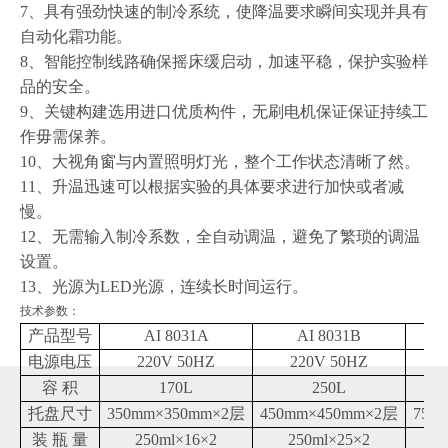
7
、具有强劲快速的制冷系统，使降温要求瞬间实现并具有
自动化霜功能。
8
、智能控制线路确保摇床缓启动，加速平稳，保护实验样
品的安全。
9
、关键构建选用进口优质构件，无刷电机保证保证持续工
作毋需保养。
10
、大视角窗与内置照明灯光，整个工作状态清晰了然。
11
、升温迅速可以根据实验的具体要求进行加快或者减
慢。
12
、无需输入制冷系数，全自动调温，避免了繁琐的调温
设置。
13
、光源为
LED
光源，连续长时间运行。
技术参数：
产品型号
AI 8031A
AI 8031B
电源电压
220V 50HZ
220V 50HZ
容 积
170L
250L
托盘尺寸
350mm
×
350mm
×
2
层
450mm
×
450mm
×
2
层
750
装 瓶 量
250ml
×
16
×
2
250ml
×
25
×
2