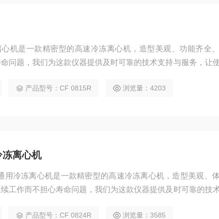
速冷冻离心机是一款精密型的高速冷冻离心机，造型美观、功能齐全
寿命问题，我们为这款仪器提供及时可靠的技术支持与服务，让
离心机在严格控制的条件下生产和测试，以保证用户足够好的使
产品型号：CF 0815R
浏览量：4203
，是日常分析和研究活动中广为使用的设备，符合高等级实验室
品质的要求。亦可适用于医院化
冷冻离心机
转实验室通用冷冻离心机是一款精密型的高速冷冻离心机，造型美观、
长续工作而不担心寿命问题，我们为这款仪器提供及时可靠的技
之忧。本系列精密离心机在严格控制的条件下生产和测试，以保
产品型号：CF 0824R
浏览量：3585
于大多数日常应用