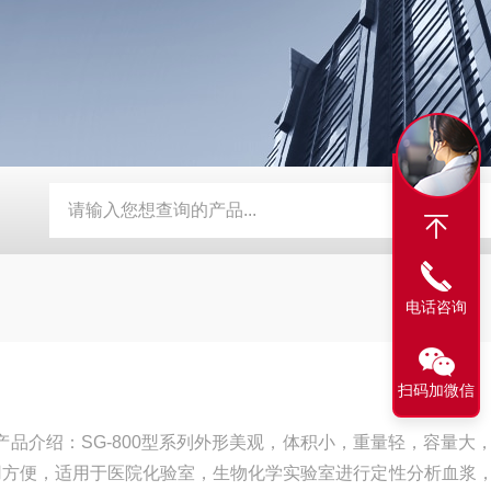
G-3039系列数显恒温测速电动搅拌器
TP-数显自动恒温不锈钢
电话咨询
扫码加微信
机产品介绍：SG-800型系列外形美观，体积小，重量轻，容量大
用方便，适用于医院化验室，生物化学实验室进行定性分析血浆