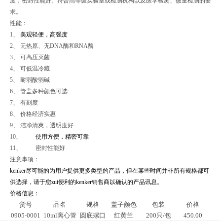
度，密封性能好。符合高等级实验室或检测机构以及医学检测、微量检测的要
求。
性能：
1、
美观轻便，高强度
2、 无热原、无DNA酶和RNA酶
3、 可高压灭菌
4、 可低温冷藏
5、 耐弱酸弱碱
6、 管盖多种颜色可选
7、 有刻度
8、 价格经济实惠
9、 洁净清爽，透明度好
10、
使用方便，精密可靠
11、
密封性能好
注意事项：
kenker
尽可能的为用户提供更多类型的产品，但在某些时间并非所有规格都可
供选择，请于您zui便利的
kenker
销售商以确认的产品讯息。
价格信息：
货号
品名
规格
盖子颜色
包装
价格
0905-0001
10ml
离心管
圆底螺口
红黄兰
200
只
/
包
450.00