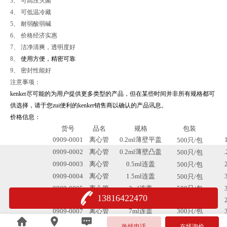
3、 可高压灭菌
4、 可低温冷藏
5、 耐弱酸弱碱
6、 价格经济实惠
7、 洁净清爽，透明度好
8、
使用方便，精密可靠
9、 密封性能好
注意事项：
kenker
尽可能的为用户提供更多类型的产品，但在某些时间并非所有规格都可
供选择，请于您zui便利的
kenker
销售商以确认的产品讯息。
价格信息：
货号
品名
规格
包装
0909-0001
离心管
0.2ml
薄壁平盖
500
只
/
包
0909-0002
离心管
0.2ml
薄壁凸盖
.
500
只
/
包
0909-0003
离心管
0.5ml
连盖
500
只
/
包
0909-0004
离心管
1.5ml
连盖
500
只
/
包
0909-0005
离心管
2ml
连盖
500
只
/
包
13816422470
0909-0006
离心管
5ml
连盖
300
只
/
包
0909-0007
离心管
7ml
连盖
300
只
/
包
沪公网安备 31011002005640号
热线电话
在线询价