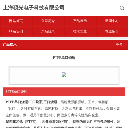
上海硕光电子科技有限公司
网站首页
公司简介
产品展示
新闻中心
联系我们
产品目录
技术文章
在线留言
产品展示
更多>>
PTFE单口烧瓶
PTFE单口烧瓶
PTFE单口烧瓶
/二口烧瓶/三口烧瓶
，能耐受强酸强碱、王水、氢氟酸
（HF）、各种有机溶剂。高纯材质，无溶出与析出，不粘附样品，金属元素
空白值低、微，适用于痕量分析、同位素分离等高性能实验室。
聚四氟乙烯（
PTFE
），具备非常强的惰性、特别的耐温性与电气绝缘性、出