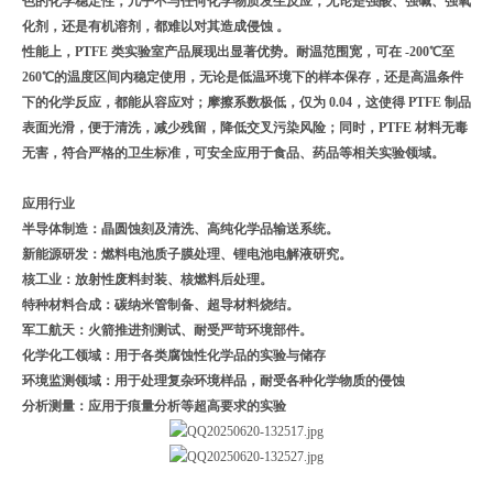
色的化学稳定性，几乎不与任何化学物质发生反应，无论是强酸、强碱、强氧
化剂，还是有机溶剂，都难以对其造成侵蚀 。
性能上，
PTFE
类实验室产品展现出显著优势。耐温范围宽，可在
-200
℃至
260
℃的温度区间内稳定使用，无论是低温环境下的样本保存，还是高温条件
下的化学反应，都能从容应对；摩擦系数极低，仅为
0.04
，这使得
PTFE
制品
表面光滑，便于清洗，减少残留，降低交叉污染风险；同时，
PTFE
材料无毒
无害，符合严格的卫生标准，可安全应用于食品、药品等相关实验领域。
应用行业
半导体制造：晶圆蚀刻及清洗、高纯化学品输送系统。
新能源研发：燃料电池质子膜处理、锂电池电解液研究。
核工业：放射性废料封装、核燃料后处理。
特种材料合成：碳纳米管制备、超导材料烧结。
军工航天：火箭推进剂测试、耐受严苛环境部件。
化学化工领域：用于各类腐蚀性化学品的实验与储存
环境监测领域：用于处理复杂环境样品，耐受各种化学物质的侵蚀
分析测量：应用于痕量分析等超高要求的实验