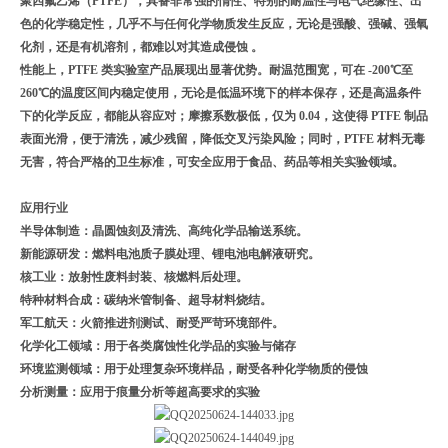
聚四氟乙烯（
PTFE
），具备非常强的惰性、特别的耐温性与电气绝缘性、出
色的化学稳定性，几乎不与任何化学物质发生反应，无论是强酸、强碱、强氧
化剂，还是有机溶剂，都难以对其造成侵蚀 。
性能上，
PTFE
类实验室产品展现出显著优势。耐温范围宽，可在
-200
℃至
260
℃的温度区间内稳定使用，无论是低温环境下的样本保存，还是高温条件
下的化学反应，都能从容应对；摩擦系数极低，仅为
0.04
，这使得
PTFE
制品
表面光滑，便于清洗，减少残留，降低交叉污染风险；同时，
PTFE
材料无毒
无害，符合严格的卫生标准，可安全应用于食品、药品等相关实验领域。
应用行业
半导体制造：晶圆蚀刻及清洗、高纯化学品输送系统。
新能源研发：燃料电池质子膜处理、锂电池电解液研究。
核工业：放射性废料封装、核燃料后处理。
特种材料合成：碳纳米管制备、超导材料烧结。
军工航天：火箭推进剂测试、耐受严苛环境部件。
化学化工领域：用于各类腐蚀性化学品的实验与储存
环境监测领域：用于处理复杂环境样品，耐受各种化学物质的侵蚀
分析测量：应用于痕量分析等超高要求的实验