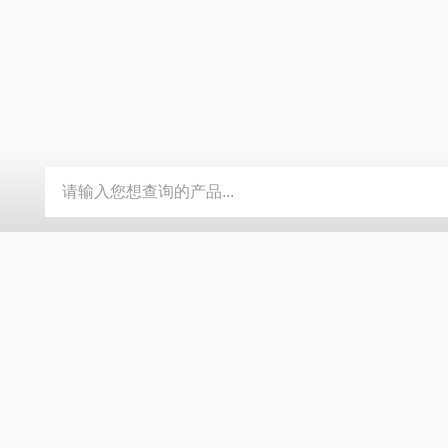
G-3039系列数显恒温测速电动搅拌器
TP-数显自动恒温不锈钢