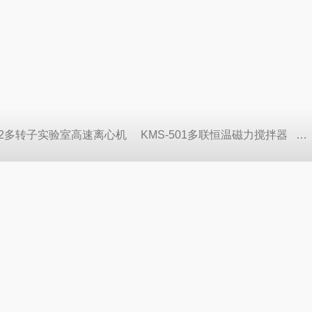
822多转子实验室高速离心机
KMS-501多联恒温磁力搅拌器
S