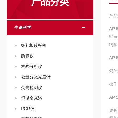
产品分类
产品
生命科学
AP
54
物学
微孔板读板机
酶标仪
AP
核酸分析仪
紫外
微量分光光度计
操作
荧光检测仪
AP
恒温金属浴
PCR仪
波长