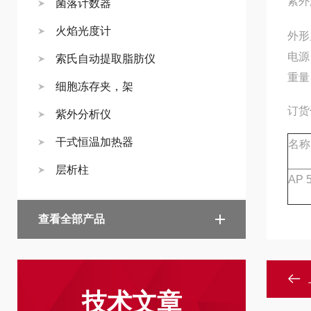
紫外
菌落计数器
火焰光度计
外形
电源：
索氏自动提取脂肪仪
重量：
细胞冻存夹，架
订货
紫外分析仪
干式恒温加热器
名称
层析柱
AP 
查看全部产品
技术文章