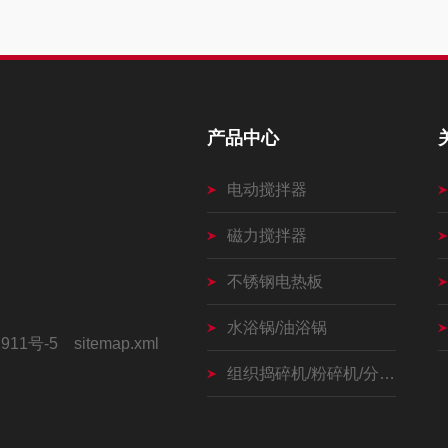
产品中心
电动搅拌器
磁力搅拌器
不锈钢电热板
水浴锅/油浴锅
911号-5
sitemap.xml
组织捣碎机/粉碎机/分散器