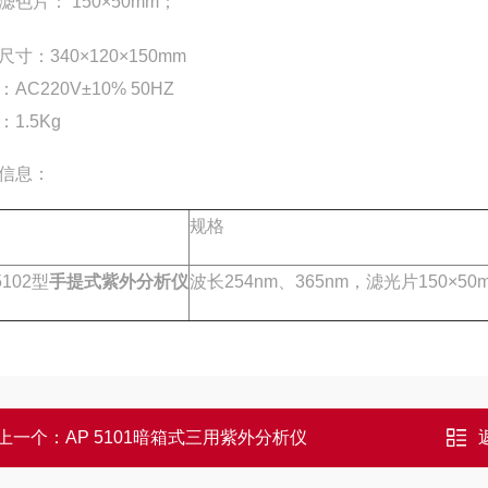
滤色片： 150×50mm；
尺寸：340×120×150mm
AC220V±10% 50HZ
1.5Kg
信息：
规格
5102型
手提式紫外分析仪
波长254nm、365nm，滤光片150×50
上一个：
AP 5101暗箱式三用紫外分析仪