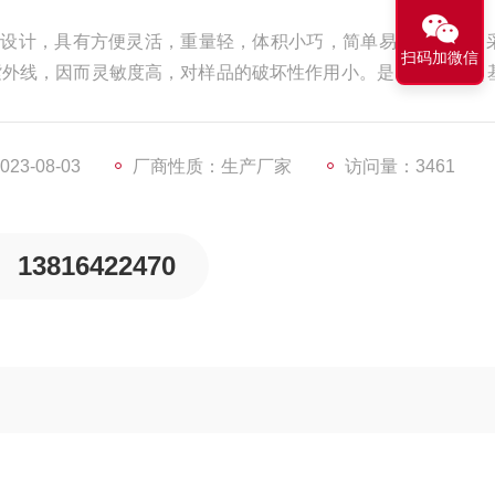
手提式设计，具有方便灵活，重量轻，体积小巧，简单易用等优点。
扫码加微信
波长紫外线，因而灵敏度高，对样品的破坏性作用小。是PCR技术（
遗传学、分子生物学、生物化学、医学检查、生物制品等各个领
3-08-03
厂商性质：生产厂家
访问量：3461
13816422470