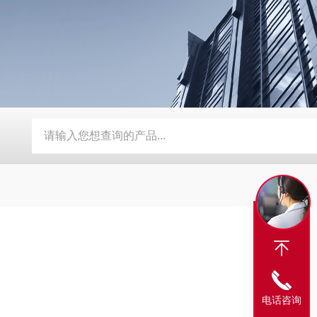
G-3039系列数显恒温测速电动搅拌器
TP-数显自动恒温不锈钢
电话咨询